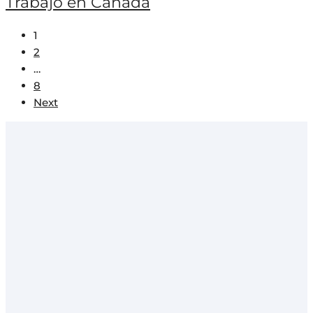
Trabajo en Canadá
1
2
…
8
Next