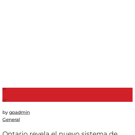
27
jul
by
gpadmin
General
Ontario revela el nuevo sistema de