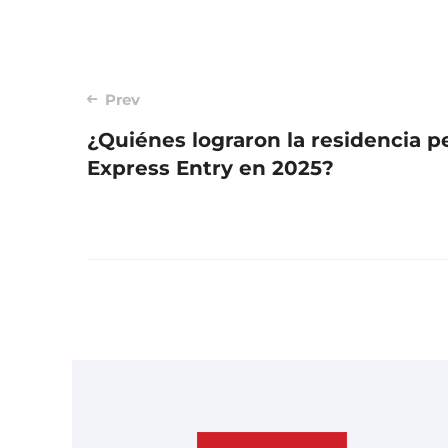
Post
Prev
¿Quiénes lograron la residencia 
navigation
Express Entry en 2025?